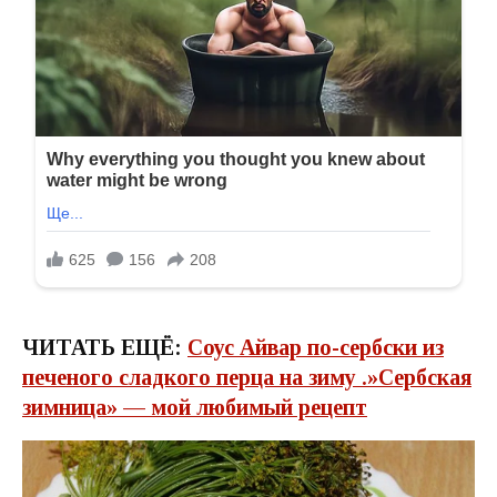
ЧИТАТЬ ЕЩЁ:
Соус Айвар по-сербски из
печеного сладкого перца на зиму .»Сербская
зимница» — мой любимый рецепт