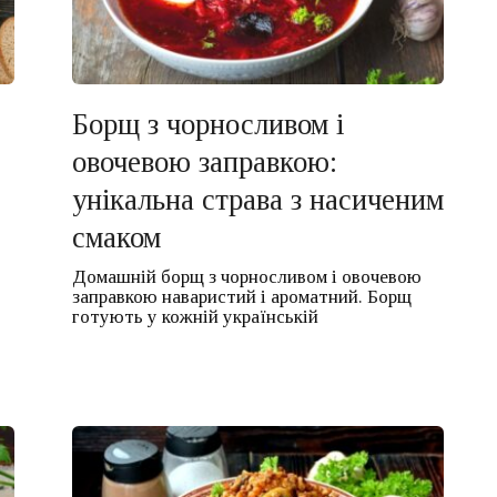
Борщ з чорносливом і
овочевою заправкою:
унікальна страва з насиченим
смаком
Домашній борщ з чорносливом і овочевою
заправкою наваристий і ароматний. Борщ
готують у кожній українській