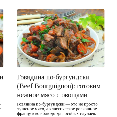
и
Говядина по-бургундски
(Beef Bourguignon): готовим
нежное мясо с овощами
–
Говядина по-бургундски — это не просто
с
тушеное мясо, а классическое роскошное
французское блюдо для особых случаев.