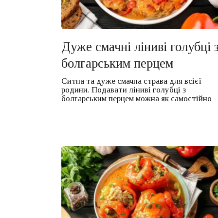
Дуже смачні ліниві голубці 
болгарським перцем
Ситна та дуже смачна страва для всієї
родини. Подавати ліниві голубці з
болгарським перцем можна як самостійно