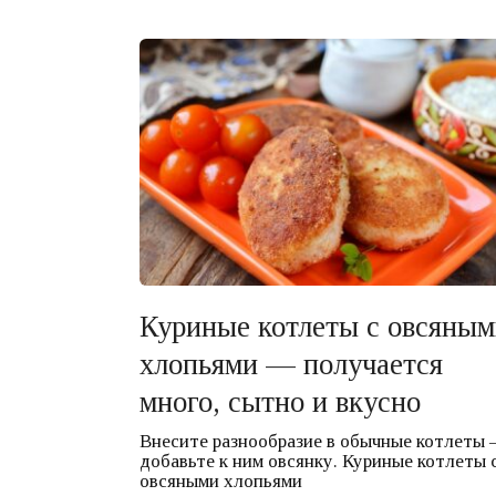
Куриные котлеты с овсяным
хлопьями — получается
много, сытно и вкусно
Внесите разнообразие в обычные котлеты 
добавьте к ним овсянку. Куриные котлеты 
овсяными хлопьями