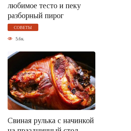
любимое тесто и пеку
разборный пирог
СОВЕТЫ
5.6к.
Свиная рулька с начинкой
на праздничный стол —