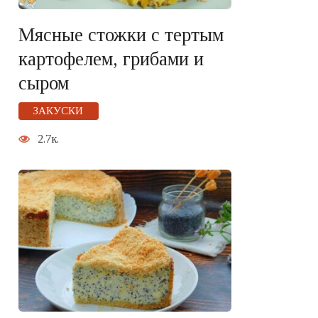
Мясные стожки с тертым
картофелем, грибами и
сыром
ЗАКУСКИ
2.7к.