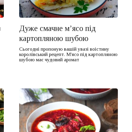
з
Дуже смачне м’ясо під
картопляною шубою
Сьогодні пропоную вашій увазі воістину
королівський рецепт. М'ясо під картопляною
шубою має чудовий аромат