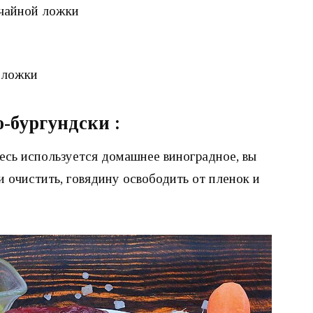
 чайной ложки
 ложки
о-бургундски :
есь используется домашнее виноградное, вы
и очистить, говядину освободить от пленок и