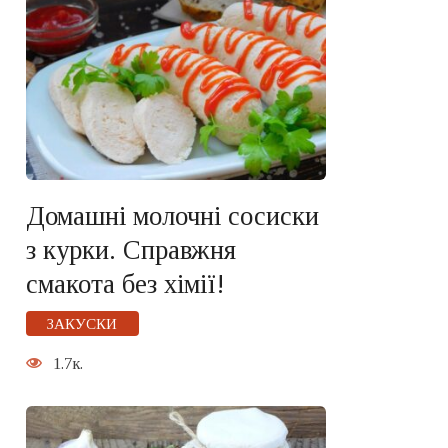
Домашні молочні сосиски
з курки. Справжня
смакота без хімії!
ЗАКУСКИ
1.7к.