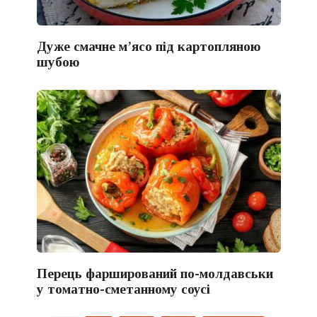
Дуже смачне м’ясо під картопляною
шубою
Перець фарширований по-молдавськи
у томатно-сметанному соусі