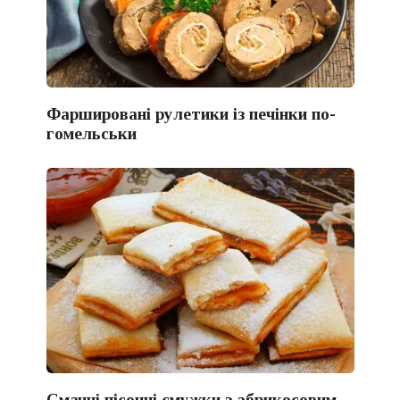
Фаршировані рулетики із печінки по-
гомельськи
Смачні пісочні смужки з абрикосовим