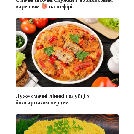
варенням
на кефірі
Дуже смачні ліниві голубці з
болгарським перцем