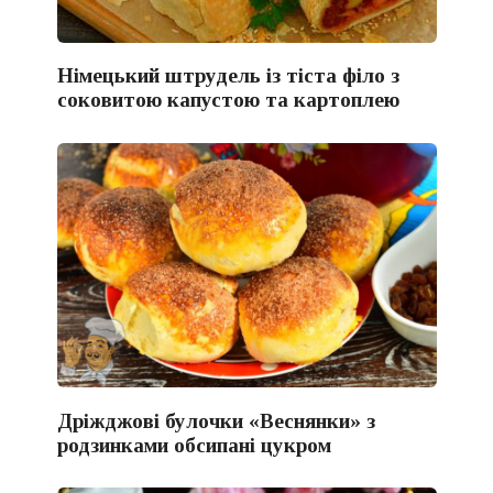
Німецький штрудель із тіста філо з
соковитою капустою та картоплею
Дріжджові булочки «Веснянки» з
родзинками обсипані цукром