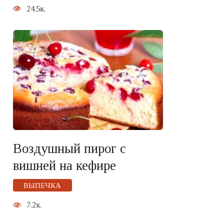
24.5к.
Воздушный пирог с
вишней на кефире
ВЫПЕЧКА
7.2к.