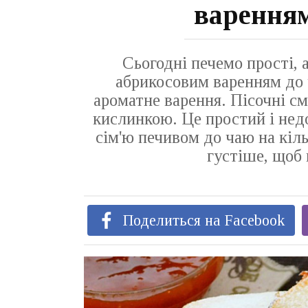
варення
Сьогодні печемо прості, 
абрикосовим варенням до ч
ароматне варення. Пісочні с
кислинкою. Це простий і нед
сім'ю печивом до чаю на кіл
густіше, щоб 
Поделиться на Facebook