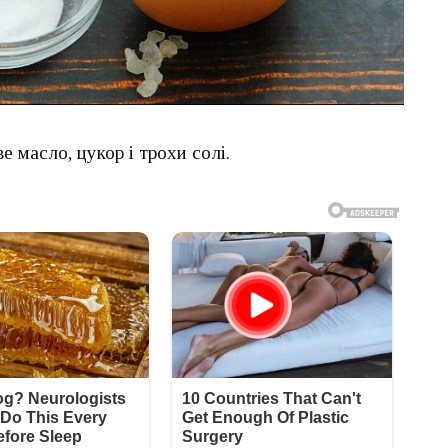
 масло, цукор і трохи солі.