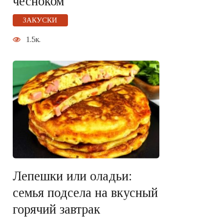
чесноком
ЗАКУСКИ
1.5к.
Лепешки или оладьи:
семья подсела на вкусный
горячий завтрак