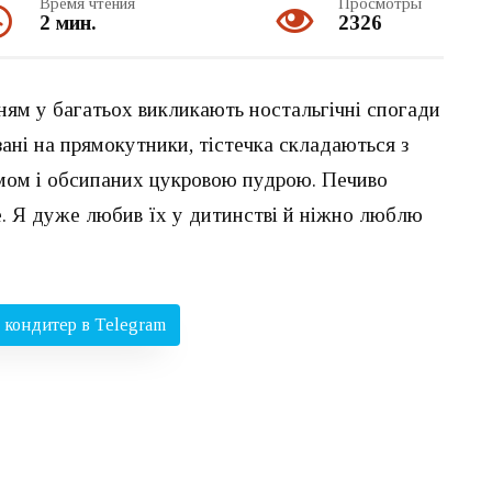
Время чтения
Просмотры
2 мин.
2326
ням у багатьох викликають ностальгічні спогади
ізані на прямокутники, тістечка складаються з
мом і обсипаних цукровою пудрою. Печиво
е. Я дуже любив їх у дитинстві й ніжно люблю
кондитер в Telegram