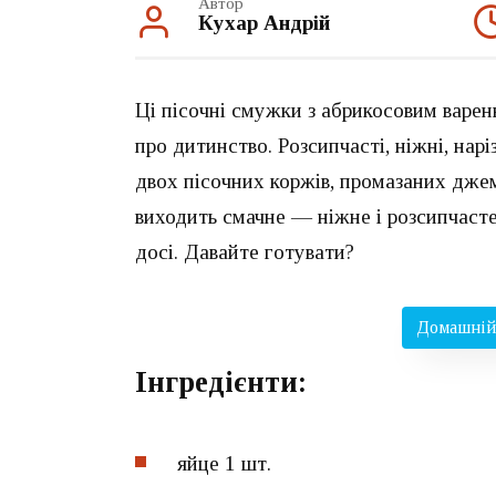
Автор
Кухар Андрій
Ці пісочні смужки з абрикосовим варен
про дитинство. Розсипчасті, ніжні, нар
двох пісочних коржів, промазаних дже
виходить смачне — ніжне і розсипчаст
досі. Давайте готувати?
Домашній 
Інгредієнти:
яйце 1 шт.