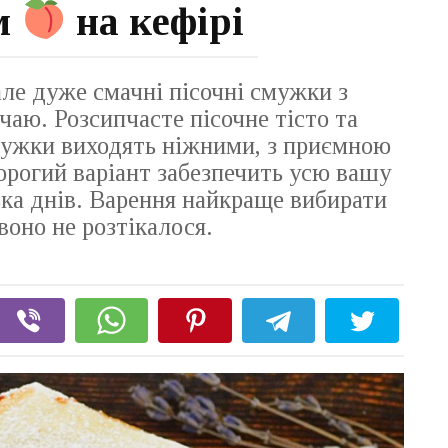
м
на кефірі
але дуже смачні пісочні смужки з
аю. Розсипчасте пісочне тісто та
мужки виходять ніжними, з приємною
орогий варіант забезпечить усю вашу
ька днів. Варення найкраще вибирати
воно не розтікалося.