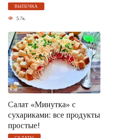
ВЫПЕЧКА
5.7к.
Салат «Минутка» с
сухариками: все продукты
простые!
САЛАТЫ