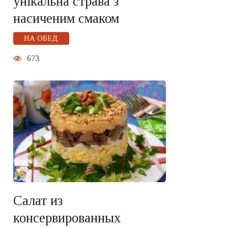
унікальна страва з
насиченим смаком
НА ОБЕД
673
Салат из
консервированных