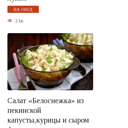
НА ОБЕД
2.1к.
Салат «Белоснежка» из
пекинской
капусты,курицы и сыром