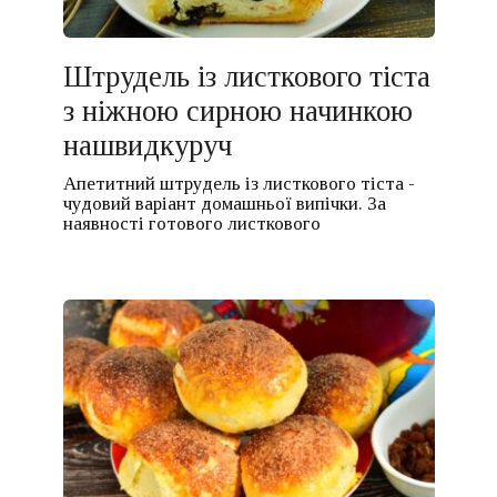
Штрудель із листкового тіста
з ніжною сирною начинкою
нашвидкуруч
Апетитний штрудель із листкового тіста -
чудовий варіант домашньої випічки. За
наявності готового листкового