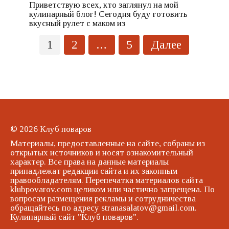
Приветствую всех, кто заглянул на мой
кулинарный блог! Сегодня буду готовить
вкусный рулет с маком из
Пагинация
1
2
…
5
Далее
записей
© 2026 Клуб поваров
Материалы, предоставленные на сайте, собраны из
открытых источников и носят ознакомительный
характер. Все права на данные материалы
принадлежат редакции сайта и их законным
правообладателям. Перепечатка материалов сайта
klubpovarov.com целиком или частично запрещена. По
вопросам размещения рекламы и сотрудничества
обращайтесь по адресу stranasalatov@gmail.com.
Кулинарный сайт "Клуб поваров".