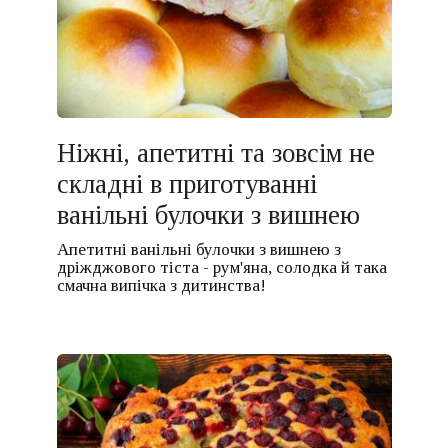
Ніжні, апетитні та зовсім не
складні в приготуванні
ванільні булочки з вишнею
Апетитні ванільні булочки з вишнею з
дріжджового тіста - рум'яна, солодка й така
смачна випічка з дитинства!