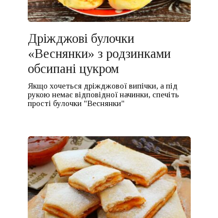
Дріжджові булочки
«Веснянки» з родзинками
обсипані цукром
Якщо хочеться дріжджової випічки, а під
рукою немає відповідної начинки, спечіть
прості булочки "Веснянки"