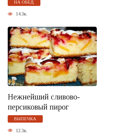
НА ОБЕД
14.3к.
Нежнейший сливово-
персиковый пирог
ВЫПЕЧКА
12.3к.