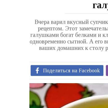
га
Вчера варил вкусный супчик,
рецептом. Этот замечатель
галушками богат белками и кл
одновременно сытной. А его в
ваших домашних к столу ра
Поделиться на Facebook