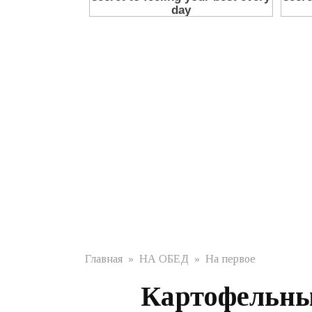
Главная
»
НА ОБЕД
»
На первое
Картофельный