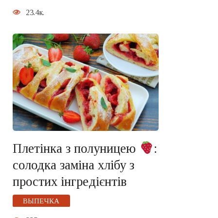
23.4к.
Плетінка з полуницею
:
солодка заміна хлібу з
простих інгредієнтів
ВЫПЕЧКА