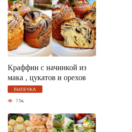
Краффин с начинкой из
мака , цукатов и орехов
ВЫПЕЧКА
7.5к.