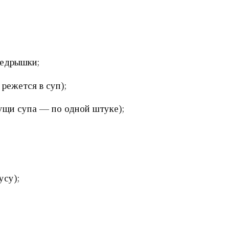
бедрышки;
 режется в суп);
гущи супа — по одной штуке);
усу);