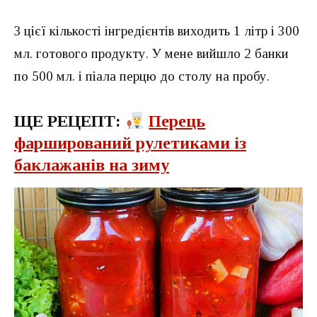
З цієї кількості інгредієнтів виходить 1 літр і 300
мл. готового продукту. У мене вийшло 2 банки
по 500 мл. і піала перцю до столу на пробу.
ЩЕ РЕЦЕПТ:
Перець
фарширований рулетиками із
баклажанів на зиму