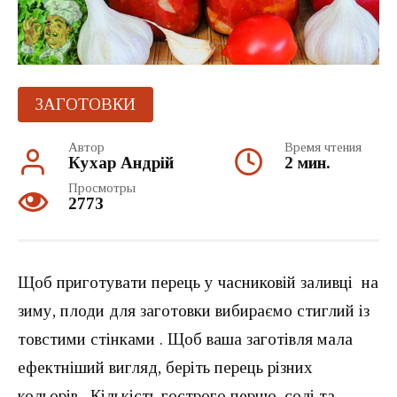
ЗАГОТОВКИ
Автор
Время чтения
Кухар Андрій
2 мин.
Просмотры
2773
Щоб приготувати перець у часниковій заливці на
зиму, плоди для заготовки вибираємо стиглий із
товстими стінками . Щоб ваша заготівля мала
ефектніший вигляд, беріть перець різних
кольорів. Кількість гострого перцю, солі та