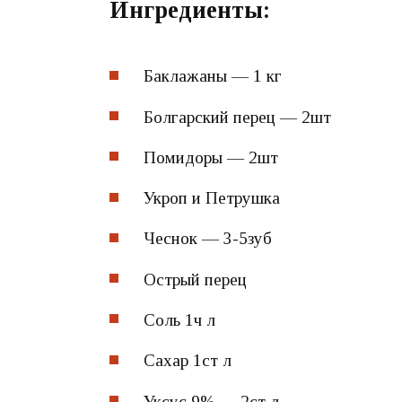
Ингредиенты:
Баклажаны — 1 кг
Болгарский перец — 2шт
Помидоры — 2шт
Укроп и Петрушка
Чеснок — 3-5зуб
Острый перец
Соль 1ч л
Сахар 1ст л
Уксус 9% — 2ст л