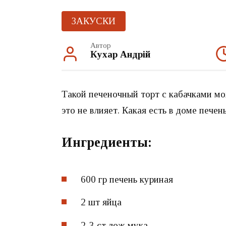
ЗАКУСКИ
Автор
Кухар Андрій
Такой печеночный торт с кабачками мо
это не влияет. Какая есть в доме печень
Ингредиенты:
600 гр
печень куриная
2 шт
яйца
2-3 ст.лож
мука