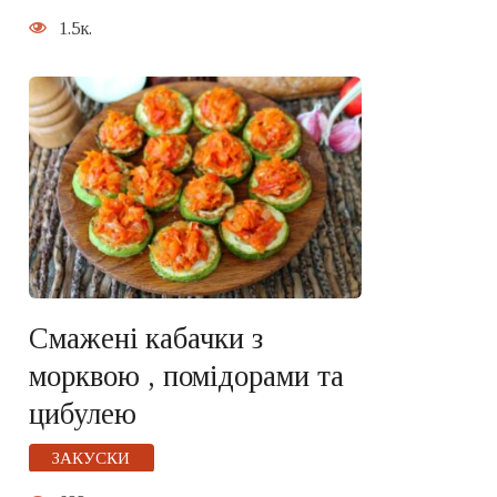
1.5к.
Смажені кабачки з
морквою , помідорами та
цибулею
ЗАКУСКИ