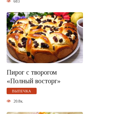
683
Пирог с творогом
«Полный восторг»
ВЫПЕЧКА
20.8к.