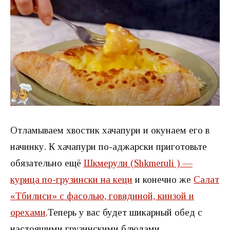
Отламываем хвостик хачапури и окунаем его в
начинку. К хачапури по-аджарски приготовьте
обязательно ещё
Шкмерули (Shkmeruli ) —
курица по-грузински на кеци
и конечно же
Салат
«Тбилиси» с фасолью, говядиной, кинзой и
орехами
.Теперь у вас будет шикарный обед с
настоящими грузинскими блюдами.