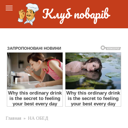
Перейти
Клуб поварів
к
контенту
Главная
»
НА ОБЕД