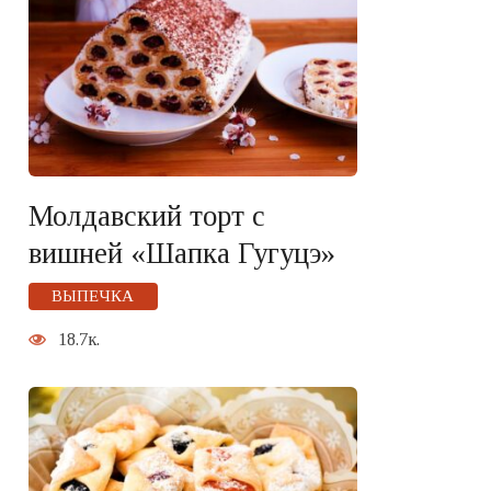
Молдавский торт с
вишней «Шапка Гугуцэ»
ВЫПЕЧКА
18.7к.