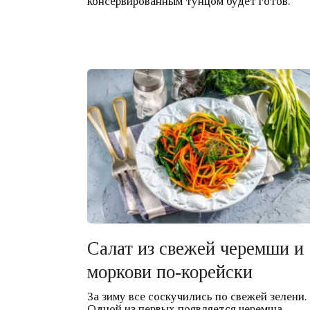
консервированным тунцом будет готов.
Салат из свежей черемши и
моркови по-корейски
За зиму все соскучились по свежей зелени.
Одной из первых появляется черемша.