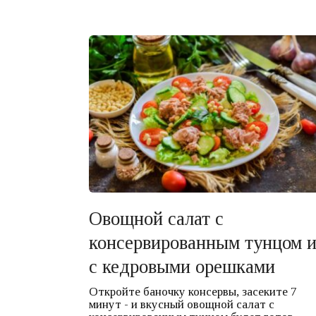
Овощной салат с
консервированным тунцом 
с кедровыми орешками
Откройте баночку консервы, засеките 7
минут - и вкусный овощной салат с