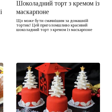
Шоколадний торт з кремом із
і
маскарпоне
Що може бути смачнішим за домашній
тортик! Цей приголомшливо красивий
шоколадний торт з кремом із маскарпоне