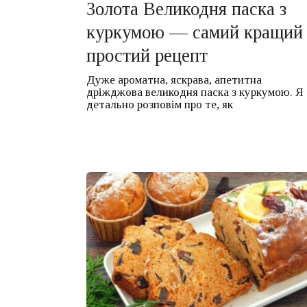
Золота Великодня паска з
куркумою — самий кращий 
простий рецепт
Дуже ароматна, яскрава, апетитна
дріжджова великодня паска з куркумою. Я
детально розповім про те, як