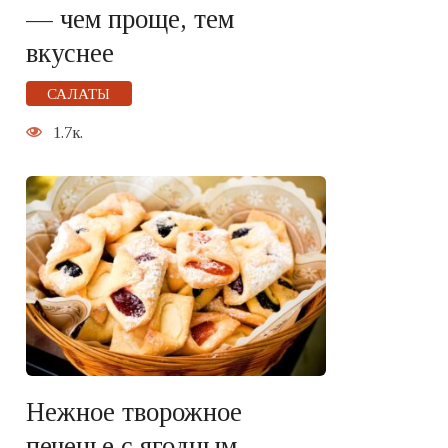
— чем проще, тем
вкуснее
САЛАТЫ
1.7к.
Нежное творожное
печенье с ягодным